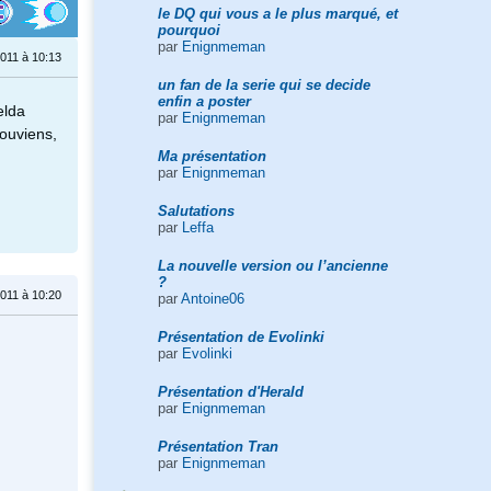
le DQ qui vous a le plus marqué, et
pourquoi
par
Enignmeman
2011 à 10:13
un fan de la serie qui se decide
enfin a poster
elda
par
Enignmeman
souviens,
Ma présentation
par
Enignmeman
Salutations
par
Leffa
La nouvelle version ou l’ancienne
?
2011 à 10:20
par
Antoine06
Présentation de Evolinki
par
Evolinki
Présentation d'Herald
par
Enignmeman
Présentation Tran
par
Enignmeman