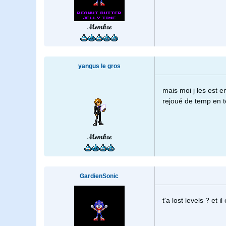
Membre
yangus le gros
mais moi j les est e
rejoué de temp en 
Membre
GardienSonic
t'a lost levels ? et il