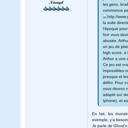
Néangel
les gens, brai
commence par
la suite direc
l'époque pour 
finir vous dev
abusée. Arthur
un jeu de pla
high score, à
Arthur a une a
Ce jeu est vr
impossibles o
presque et les
défini. Pour 
vous devrez r
adapté sur de
Iphone), et es
En fait, les mons
exemple, y'a besoin 
Je parle de Ghost'n