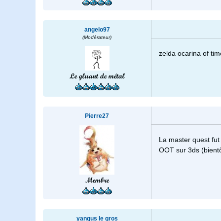
angelo97
(Modérateur)
zelda ocarina of ti
Le gluant de métal
Pierre27
La master quest fu
OOT sur 3ds (bientô
Membre
yangus le gros