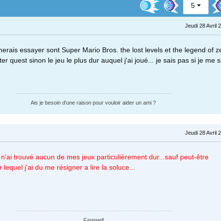
5
Jeudi 28 Avril 
merais essayer sont Super Mario Bros. the lost levels et the legend of z
er quest sinon le jeu le plus dur auquel j'ai joué... je sais pas si je me 
Ais je besoin d'une raison pour vouloir aider un ami ?
Jeudi 28 Avril 
 n'ai trouvé aucun de mes jeux particulièrement dur...sauf peut-être
lequel j'ai du me résigner a lire la soluce...
Farewell