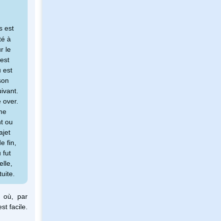
s est
té à
r le
 est
u est
son
ivant.
 over.
me
nt ou
ajet
e fin,
 fut
lle,
uite.
 où, par
t facile.