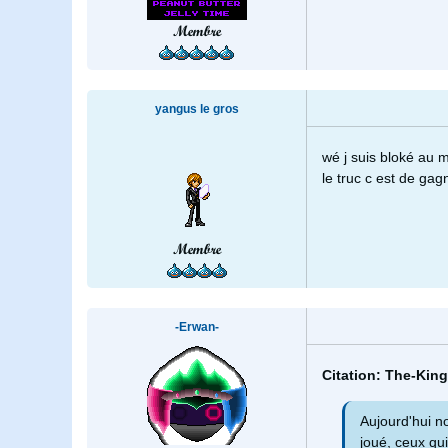
Membre
yangus le gros
wé j suis bloké au 
le truc c est de ga
Membre
-Erwan-
Citation: The-King
Aujourd'hui n
joué, ceux qu