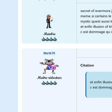
secret of evermore j 
meme si certains le
mystic quest aussi l
et enfin illusion of t
c est dommage qu i
Membre
Marik78
Citation
Maître rédacteur
et enfin illusi
c est dommage