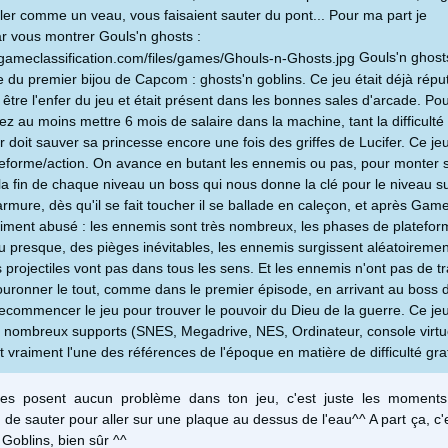
ller comme un veau, vous faisaient sauter du pont... Pour ma part je
 vous montrer Gouls'n ghosts :
Gouls'n ghost
te du premier bijou de Capcom : ghosts'n goblins. Ce jeu était déjà répu
être l'enfer du jeu et était présent dans les bonnes sales d'arcade. Pou
iez au moins mettre 6 mois de salaire dans la machine, tant la difficulté
 doit sauver sa princesse encore une fois des griffes de Lucifer. Ce je
teforme/action. On avance en butant les ennemis ou pas, pour monter 
 la fin de chaque niveau un boss qui nous donne la clé pour le niveau su
rmure, dès qu'il se fait toucher il se ballade en caleçon, et après Game
aiment abusé : les ennemis sont très nombreux, les phases de platefor
u presque, des pièges inévitables, les ennemis surgissent aléatoireme
 projectiles vont pas dans tous les sens. Et les ennemis n'ont pas de tr
couronner le tout, comme dans le premier épisode, en arrivant au boss d
ecommencer le jeu pour trouver le pouvoir du Dieu de la guerre. Ce jeu
 nombreux supports (SNES, Megadrive, NES, Ordinateur, console virtue
t vraiment l'une des références de l'époque en matière de difficulté grat
tres posent aucun problème dans ton jeu, c'est juste les moments
de sauter pour aller sur une plaque au dessus de l'eau^^ A part ça, c'es
 Goblins, bien sûr ^^