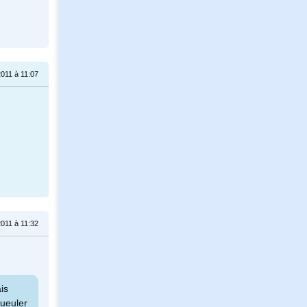
2011 à 11:07
2011 à 11:32
is
gueuler