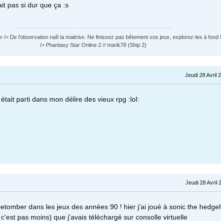
ait pas si dur que ça :s
 /> De l'observation naît la maitrise. Ne finissez pas bêtement vos jeux, explorez-les à fond !
/> Phantasy Star Online 2 // marik78 (Ship 2)
Jeudi 28 Avril 
était parti dans mon délire des vieux rpg :lol:
Jeudi 28 Avril 
retomber dans les jeux des annèes 90 ! hier j'ai joué à sonic the hedg
 si c'est pas moins) que j'avais téléchargé sur consolle virtuelle