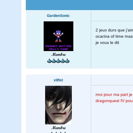
GardienSonic
2 jeux durs que j'ai
ocarina of time mast
je vous le dit
Membre
xilfist
moi pour ma part je
dragonquest IV pour 
Membre