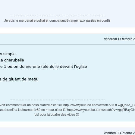
Je suis le mercenaire solitaire, combattant étranger aux parties en conflit
Vendredi 1 Octobre 2
es simple
 a cherubelle
ete 1 ou on donne une ralentoile devant l'eglise
 de gluant de metal
 voir comment tuer un boss d'antre c'est ici: http://www.youtube.com/watch?v=OLwgQoAs_F
ne branlé a Nokturnus lv89 en 4 tour c'est là: http://www.youtube.com/watch?v=vgqREayD
dsl pour la qualite des video X)
Vendredi 1 Octobre 2