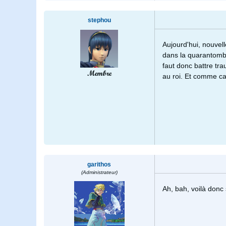
stephou
Aujourd'hui, nouvelle
dans la quarantombe
faut donc battre tra
Membre
au roi. Et comme c
garithos
(Administrateur)
Ah, bah, voilà donc 