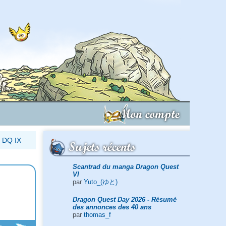
Mon compte
 DQ IX
Sujets récents
Scantrad du manga Dragon Quest
VI
par
Yuto_(ゆと)
Dragon Quest Day 2026 - Résumé
des annonces des 40 ans
par
thomas_f