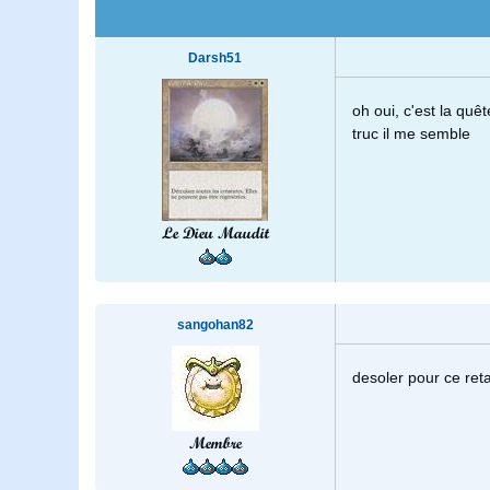
Darsh51
oh oui, c'est la quê
truc il me semble
Le Dieu Maudit
sangohan82
desoler pour ce reta
Membre