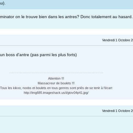
u).
minator on le trouve bien dans les antres? Donc totalement au hasard.
Vendredi 1 Octobre 2
 un boss d'antre (pas parmi les plus forts)
Attention !!!
Massacreur de boulets !!!
Tous les kikoo, noobs et boulets en tous genres sont priés de se tenir à l'écart
http://img685.imageshack.us/i/gtov04p41.jpg/
Vendredi 1 Octobre 2