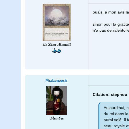
ouais, à mon avis l
sinon pour la gratit
n'a pas de ralentoil
Le Dieu Maudit
Phalaenopsis
Citation: stephou 
Aujourd'hui, no
du roi dans l
Membre
aurai volé. Il
seau royale e