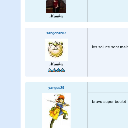
Membre
sangohan82
les soluce sont mai
Membre
yangus29
bravo super boulot