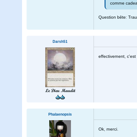
comme cadea
Question bête: Trau
Darsh51
effectivement, c'est
Le Dieu Maudit
Phalaenopsis
Ok, merci.