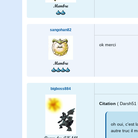
Membre
sangohan82
ok merci
Membre
bigboss884
Citation
( Darsh51
oh oui, c'est 
autre truc il