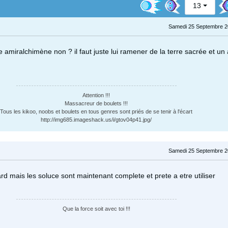
13
Samedi 25 Septembre 2
te amiralchimène non ? il faut juste lui ramener de la terre sacrée et un
Attention !!!
Massacreur de boulets !!!
Tous les kikoo, noobs et boulets en tous genres sont priés de se tenir à l'écart
http://img685.imageshack.us/i/gtov04p41.jpg/
Samedi 25 Septembre 2
rd mais les soluce sont maintenant complete et prete a etre utiliser
Que la force soit avec toi !!!