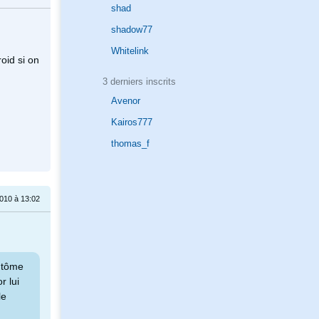
shad
shadow77
Whitelink
roid si on
3 derniers inscrits
Avenor
Kairos777
thomas_f
010 à 13:02
antôme
r lui
le