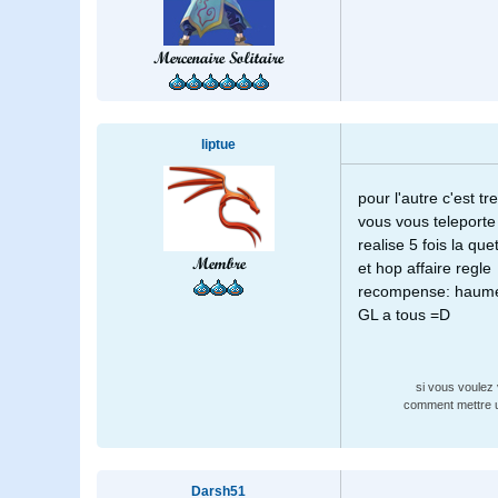
Mercenaire Solitaire
liptue
pour l'autre c'est tr
vous vous teleporte
realise 5 fois la qu
Membre
et hop affaire regle
recompense: haume
GL a tous =D
si vous voulez
comment mettre u
Darsh51