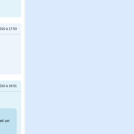
010 à 17:53
010 à 18:01
 et un