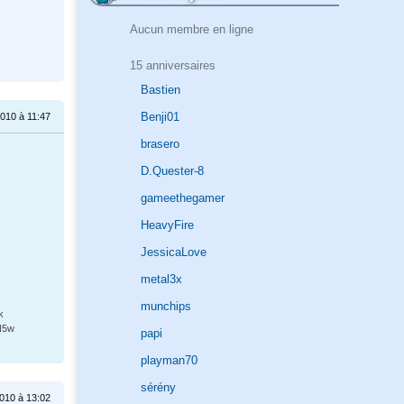
Aucun membre en ligne
15 anniversaires
Bastien
Benji01
010 à 11:47
brasero
D.Quester-8
gameethegamer
HeavyFire
JessicaLove
metal3x
munchips
k
N5w
papi
playman70
sérény
010 à 13:02