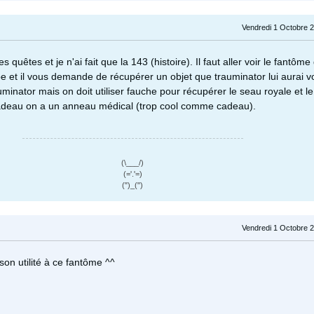
Vendredi 1 Octobre 2
s quêtes et je n'ai fait que la 143 (histoire). Il faut aller voir le fantôme
 et il vous demande de récupérer un objet que trauminator lui aurai vol
uminator mais on doit utiliser fauche pour récupérer le seau royale et l
adeau on a un anneau médical (trop cool comme cadeau).
(\___/)
(='.'=)
(")_(")
Vendredi 1 Octobre 2
son utilité à ce fantôme ^^