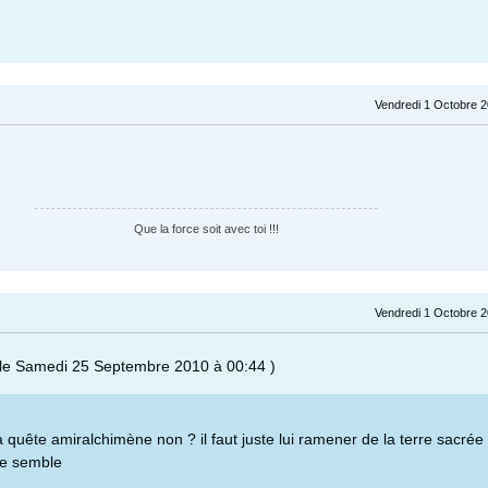
Vendredi 1 Octobre 2
Que la force soit avec toi !!!
Vendredi 1 Octobre 2
 le Samedi 25 Septembre 2010 à 00:44 )
la quête amiralchimène non ? il faut juste lui ramener de la terre sacrée
 me semble