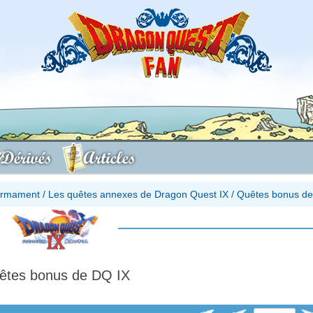
Dérivés
Articles
firmament
/
Les quêtes annexes de Dragon Quest IX
/
Quêtes bonus de
êtes bonus de DQ IX