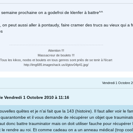
a semaine prochaine on a godefroi de klenfer à battre^^
e, on peut aussi aller à pontaudy, faire cramer des trucs au vieux qui a f
es
Attention !!!
Massacreur de boulets !!!
Tous les kikoo, noobs et boulets en tous genres sont priés de se tenir à l'écart
http://img685.imageshack.us/i/gtov04p41.jpg/
Vendredi 1 Octobre 2
le Vendredi 1 Octobre 2010 à 11:16
uvelles quêtes et je n'ai fait que la 143 (histoire). Il faut aller voir le f
a quarantombe et il vous demande de récupérer un objet que trauminato
 faut donc battre trauminator mais on doit utiliser fauche pour récupérer 
t le rendre au roi. Et comme cadeau on a un anneau médical (trop cool