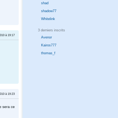
shad
shadow77
Whitelink
3 derniers inscrits
010 à 19:17
Avenor
Kairos777
thomas_f
010 à 19:23
e sera ce