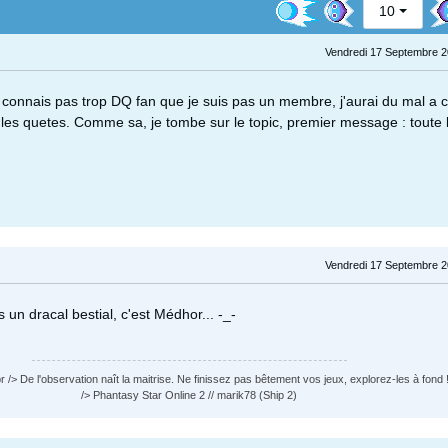
10
Vendredi 17 Septembre 2
 je connais pas trop DQ fan que je suis pas un membre, j'aurai du mal a 
 les quetes. Comme sa, je tombe sur le topic, premier message : toute 
Vendredi 17 Septembre 2
 un dracal bestial, c'est Médhor... -_-
 /> De l'observation naît la maitrise. Ne finissez pas bêtement vos jeux, explorez-les à fond !
/> Phantasy Star Online 2 // marik78 (Ship 2)