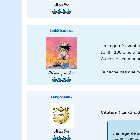
Membre
LinkShadows
J'ai regardé avant m
tien!!!! 100 ème antr
Curiosité : comment
Je cache pas que c
Héros gaucher
sangohan82
Citation
( LinkShad
Membre
J'ai regardé a
tien!!!! 100 èm