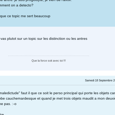
omment on a detecto?
que ce topic me sert beaucoup
as plutot sur un topic sur les distinction ou les antres
Que la force soit avec toi !!!
Samedi 18 Septembre 2
aledictude" faut il que ce soit le perso principal qui porte les objets car
 robe cauchemardesque et quand je met trois objets maudit a mon deux
e pas. :-o
re.