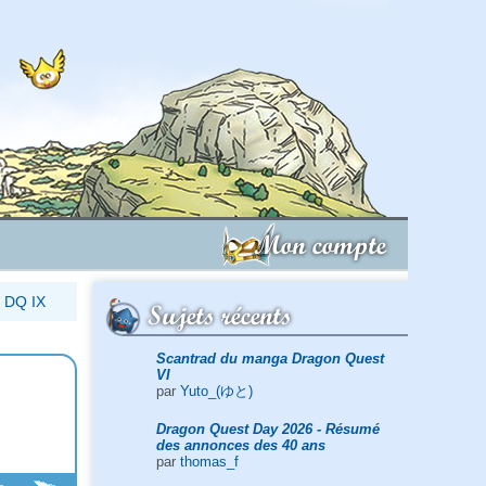
Mon compte
 DQ IX
Sujets récents
Scantrad du manga Dragon Quest
VI
par
Yuto_(ゆと)
Dragon Quest Day 2026 - Résumé
des annonces des 40 ans
par
thomas_f