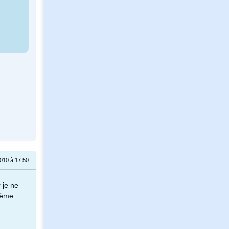
010 à 17:50
 je ne
ième