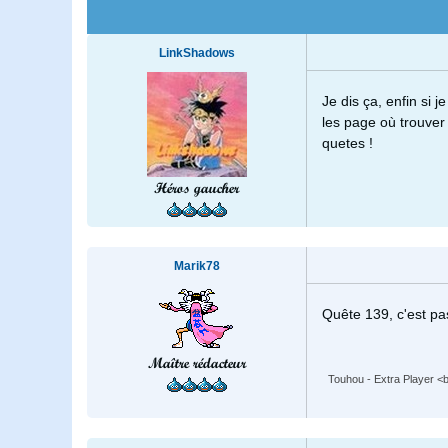
LinkShadows
Je dis ça, enfin si
les page où trouver
quetes !
Héros gaucher
Marik78
Quête 139, c'est pas
Maître rédacteur
Touhou - Extra Player <br