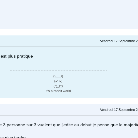
Vendredi 17 Septembre 2
'est plus pratique
(\___/)
(='.'=)
(")_(")
It's a rabbit world
Vendredi 17 Septembre 2
 3 personne sur 3 vuelent que j'edite au debut je pense que la majorit
ns plus tarder