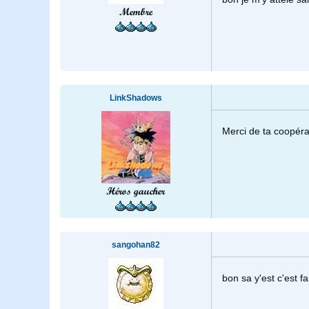
Membre
LinkShadows
Merci de ta coopéra
Héros gaucher
sangohan82
bon sa y'est c'est fa