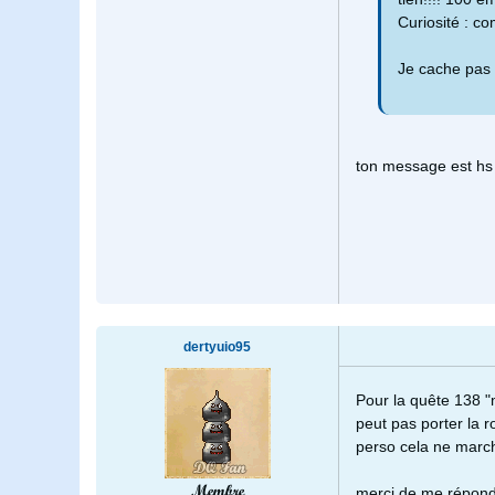
Curiosité : c
Je cache pas 
ton message est hs v
dertyuio95
Pour la quête 138 "m
peut pas porter la
perso cela ne march
Membre
merci de me répond