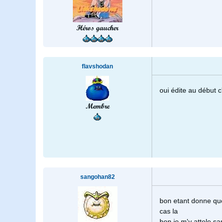
Héros gaucher
flavshodan
oui édite au début c
Membre
sangohan82
bon etant donne que
cas la
bon je m'y attele sa