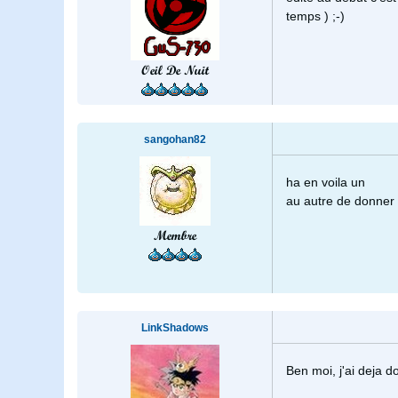
temps ) ;-)
Oeil De Nuit
sangohan82
ha en voila un
au autre de donner 
Membre
LinkShadows
Ben moi, j'ai deja d