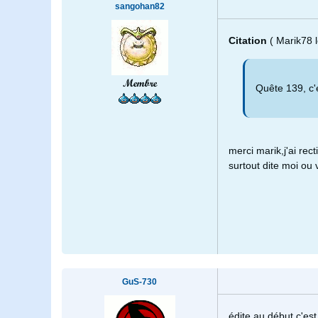
sangohan82
Citation
( Marik78 
Membre
Quête 139, c'e
merci marik,j'ai recti
surtout dite moi ou
GuS-730
édite au début c'es