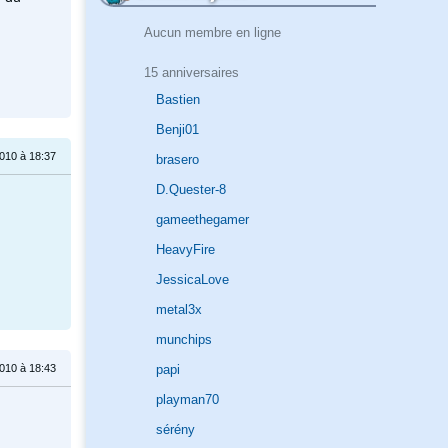
Aucun membre en ligne
15 anniversaires
Bastien
Benji01
010 à 18:37
brasero
D.Quester-8
gameethegamer
HeavyFire
JessicaLove
metal3x
munchips
010 à 18:43
papi
playman70
sérény