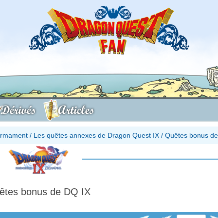
Dérivés
Articles
firmament
/
Les quêtes annexes de Dragon Quest IX
/
Quêtes bonus de
êtes bonus de DQ IX