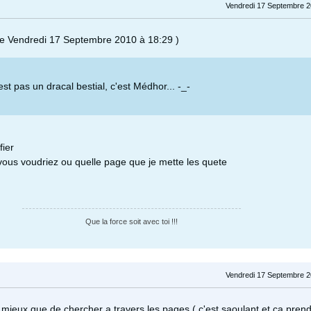
Vendredi 17 Septembre 2
le Vendredi 17 Septembre 2010 à 18:29 )
st pas un dracal bestial, c'est Médhor... -_-
fier
 vous voudriez ou quelle page que je mette les quete
Que la force soit avec toi !!!
Vendredi 17 Septembre 2
t mieux que de chercher a travers les pages ( c'est saoulant et ça pren