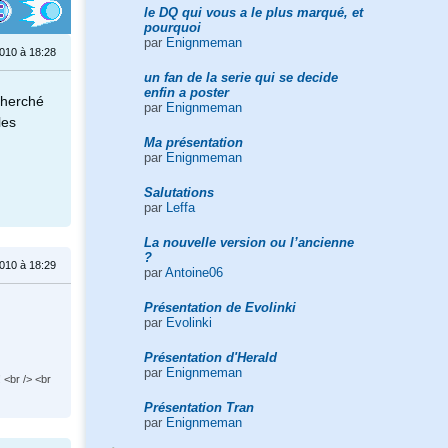
le DQ qui vous a le plus marqué, et
pourquoi
par
Enignmeman
010 à 18:28
un fan de la serie qui se decide
enfin a poster
cherché
par
Enignmeman
les
Ma présentation
par
Enignmeman
Salutations
par
Leffa
La nouvelle version ou l’ancienne
?
010 à 18:29
par
Antoine06
Présentation de Evolinki
par
Evolinki
Présentation d'Herald
par
Enignmeman
 <br /> <br
Présentation Tran
par
Enignmeman