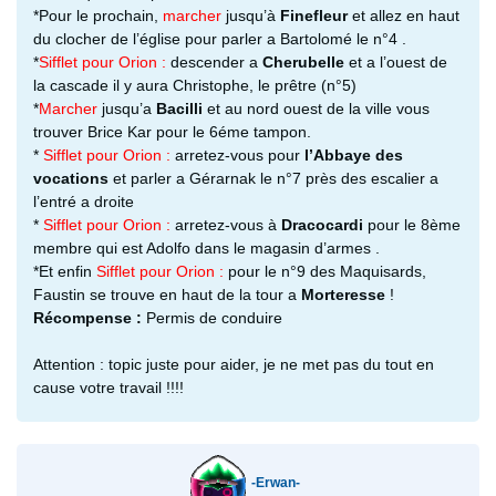
*Pour le prochain,
marcher
jusqu’à
Finefleur
et allez en haut
du clocher de l’église pour parler a Bartolomé le n°4 .
*
Sifflet pour Orion :
descender a
Cherubelle
et a l’ouest de
la cascade il y aura Christophe, le prêtre (n°5)
*
Marcher
jusqu’a
Bacilli
et au nord ouest de la ville vous
trouver Brice Kar pour le 6éme tampon.
*
Sifflet pour Orion :
arretez-vous pour
l’Abbaye des
vocations
et parler a Gérarnak le n°7 près des escalier a
l’entré a droite
*
Sifflet pour Orion :
arretez-vous à
Dracocardi
pour le 8ème
membre qui est Adolfo dans le magasin d’armes .
*Et enfin
Sifflet pour Orion :
pour le n°9 des Maquisards,
Faustin se trouve en haut de la tour a
Morteresse
!
Récompense :
Permis de conduire
Attention : topic juste pour aider, je ne met pas du tout en
cause votre travail !!!!
-Erwan-