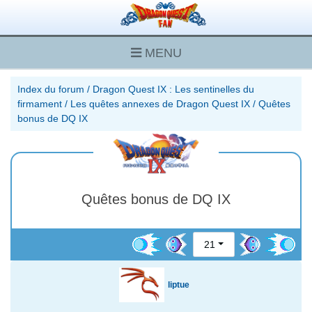
MENU
Index du forum
/
Dragon Quest IX : Les sentinelles du
firmament
/
Les quêtes annexes de Dragon Quest IX
/
Quêtes
bonus de DQ IX
Quêtes bonus de DQ IX
21
liptue