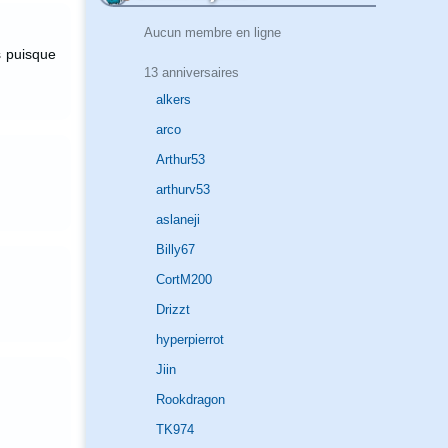
Aucun membre en ligne
s puisque
13 anniversaires
alkers
arco
Arthur53
arthurv53
aslaneji
Billy67
CortM200
Drizzt
hyperpierrot
Jiin
Rookdragon
TK974