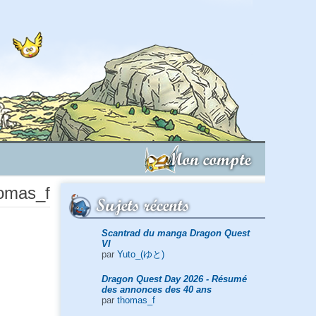
Mon compte
homas_f
Sujets récents
Scantrad du manga Dragon Quest
VI
par
Yuto_(ゆと)
Dragon Quest Day 2026 - Résumé
des annonces des 40 ans
par
thomas_f