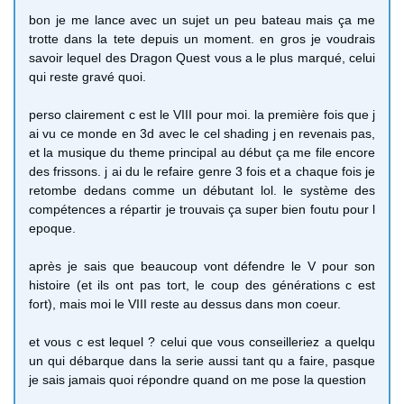
bon je me lance avec un sujet un peu bateau mais ça me
trotte dans la tete depuis un moment. en gros je voudrais
savoir lequel des Dragon Quest vous a le plus marqué, celui
qui reste gravé quoi.
perso clairement c est le VIII pour moi. la première fois que j
ai vu ce monde en 3d avec le cel shading j en revenais pas,
et la musique du theme principal au début ça me file encore
des frissons. j ai du le refaire genre 3 fois et a chaque fois je
retombe dedans comme un débutant lol. le système des
compétences a répartir je trouvais ça super bien foutu pour l
epoque.
après je sais que beaucoup vont défendre le V pour son
histoire (et ils ont pas tort, le coup des générations c est
fort), mais moi le VIII reste au dessus dans mon coeur.
et vous c est lequel ? celui que vous conseilleriez a quelqu
un qui débarque dans la serie aussi tant qu a faire, pasque
je sais jamais quoi répondre quand on me pose la question