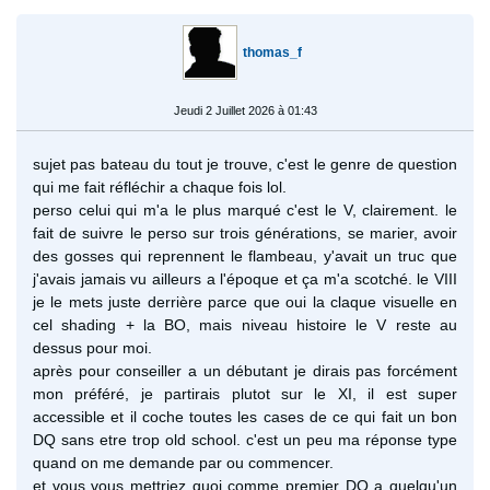
thomas_f
Jeudi 2 Juillet 2026 à 01:43
sujet pas bateau du tout je trouve, c'est le genre de question
qui me fait réfléchir a chaque fois lol.
perso celui qui m'a le plus marqué c'est le V, clairement. le
fait de suivre le perso sur trois générations, se marier, avoir
des gosses qui reprennent le flambeau, y'avait un truc que
j'avais jamais vu ailleurs a l'époque et ça m'a scotché. le VIII
je le mets juste derrière parce que oui la claque visuelle en
cel shading + la BO, mais niveau histoire le V reste au
dessus pour moi.
après pour conseiller a un débutant je dirais pas forcément
mon préféré, je partirais plutot sur le XI, il est super
accessible et il coche toutes les cases de ce qui fait un bon
DQ sans etre trop old school. c'est un peu ma réponse type
quand on me demande par ou commencer.
et vous vous mettriez quoi comme premier DQ a quelqu'un