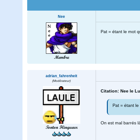
Nee
Pat = étant le mot 
Membre
adrian_fahrenheit
(Modérateur)
Citation: Nee le L
Pat = étant l
On est mal barrés là
Tonton Flingueur