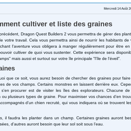
Mercredi 14 Août 2
ment cultiver et liste des graines
précédent, Dragon Quest Builders 2 vous permettra de gérer des plant
 de votre travail. Cela vous permettra ainsi de nourrir les habitants de v
chant l'aventure vous obligera à manger régulièrement pour être en 
ouvoir cultiver de quoi vous sustenter. Cette expérience sera disponib
ps" mais aussi et surtout sur votre île principale "l'île de l'éveil".
aines
uoi que ce soit, vous aurez besoin de chercher des graines pour fair
ntes de vos champs. Certains monstres en laissent derrière eux. Cepe
 s'en procurer est de visiter les îles des explorateurs. Chacune de
n ou plusieurs types de graine. Pour maximiser vos chances d’en trou
accompagnés d’un chien recruté, qui vous indiquera où se trouvent le
s, il faudra les planter dans un champ. Certaines graines auront be
lisées, d’autres auront besoin que leur sol soit sous l’eau.