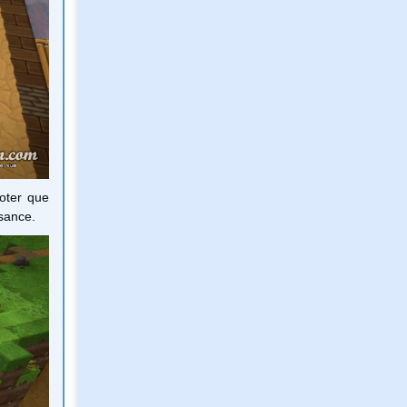
noter que
ssance.