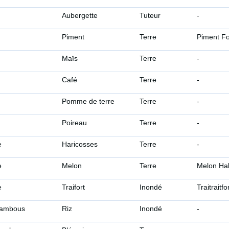
Aubergette
Tuteur
-
Piment
Terre
Piment Fo
Maïs
Terre
-
Café
Terre
-
Pomme de terre
Terre
-
Poireau
Terre
-
e
Haricosses
Terre
-
e
Melon
Terre
Melon Ha
e
Traifort
Inondé
Traitraitfo
bambous
Riz
Inondé
-