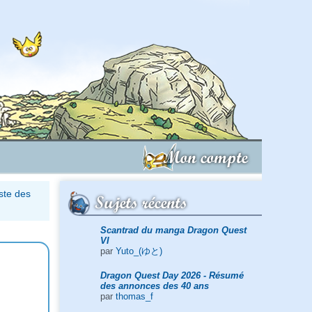
Mon compte
ste des
Sujets récents
Scantrad du manga Dragon Quest
VI
par
Yuto_(ゆと)
Dragon Quest Day 2026 - Résumé
des annonces des 40 ans
par
thomas_f