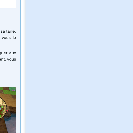
a taille,
 vous le
iquer aux
ent, vous