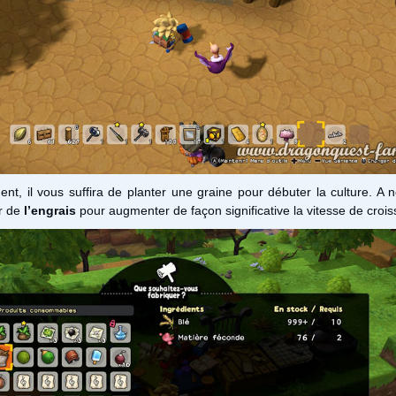
nt, il vous suffira de planter une graine pour débuter la culture. A 
er de
l’engrais
pour augmenter de façon significative la vitesse de croi