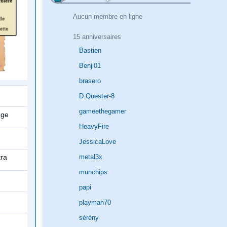
Aucun membre en ligne
15 anniversaires
Bastien
Benji01
brasero
D.Quester-8
gameethegamer
uge
HeavyFire
JessicaLove
tra
metal3x
munchips
papi
playman70
sérény