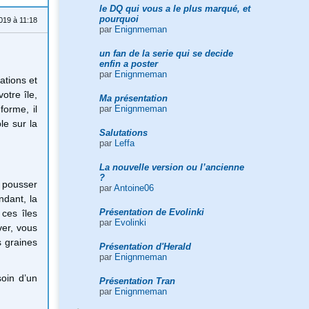
le DQ qui vous a le plus marqué, et
pourquoi
019 à 11:18
par
Enignmeman
un fan de la serie qui se decide
enfin a poster
par
Enignmeman
ations et
otre île,
Ma présentation
par
Enignmeman
forme, il
le sur la
Salutations
par
Leffa
La nouvelle version ou l’ancienne
?
e pousser
par
Antoine06
ndant, la
Présentation de Evolinki
 ces îles
par
Evolinki
ver, vous
s graines
Présentation d'Herald
par
Enignmeman
soin d’un
Présentation Tran
par
Enignmeman