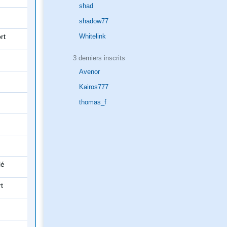
shad
shadow77
rt
Whitelink
3 derniers inscrits
Avenor
Kairos777
thomas_f
lé
rt