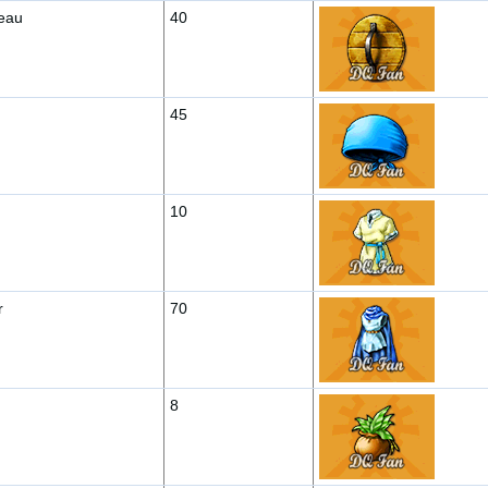
eau
40
45
10
r
70
8