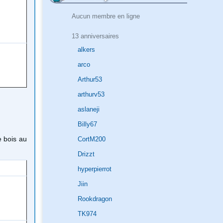
Aucun membre en ligne
13 anniversaires
alkers
arco
Arthur53
arthurv53
aslaneji
Billy67
e bois au
CortM200
Drizzt
hyperpierrot
Jiin
Rookdragon
TK974