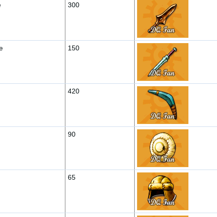
e
300
e
150
420
90
65