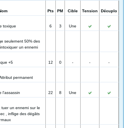
Nom
Pts
PM
Cible
Tension
Décuplo
 toxique
6
3
Une
ige seulement 50% des
 intoxiquer un ennemi
aque +5
12
0
-
-
-
Attribut permanent
 l'assassin
22
8
Une
 tuer un ennemi sur le
ec , inflige des dégâts
rmaux