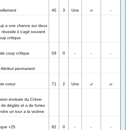
tellement
45
3
Une
-
up a une chance sur deux
réussite il s'agit souvent
oup critique
 de coup critique
59
0
-
-
-
Attribut permanent
ate coeur
71
2
Une
ion évoluée du Crève-
 de dégâts et a de fortes
rdre un tour a la victime
aque +25
82
0
-
-
-