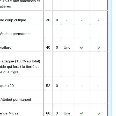
ige 150% aux machines et
atières
 de coup critique
30
0
-
-
-
Attribut permanent
raflure
40
0
Une
e attaque (150% au total)
ide qui ferait la fierté de
e quel tigre.
aque +20
52
0
-
-
-
:
Attribut permanent
er de Midas
66
3
Une