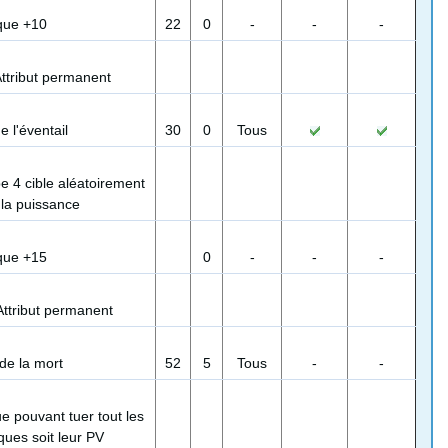
que +10
22
0
-
-
-
ttribut permanent
 l'éventail
30
0
Tous
e 4 cible aléatoirement
la puissance
que +15
0
-
-
-
Attribut permanent
de la mort
52
5
Tous
-
-
e pouvant tuer tout les
ues soit leur PV