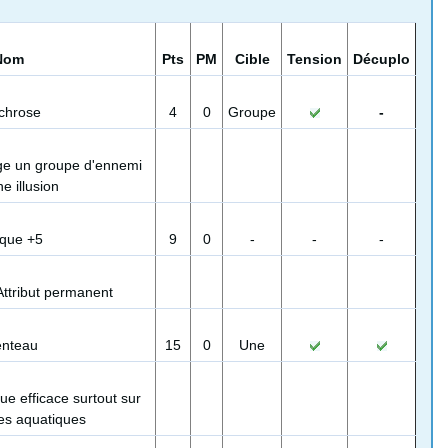
Nom
Pts
PM
Cible
Tension
Décuplo
chrose
4
0
Groupe
-
ge un groupe d'ennemi
e illusion
aque +5
9
0
-
-
-
Attribut permanent
enteau
15
0
Une
ue efficace surtout sur
es aquatiques