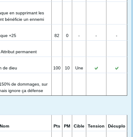
aque en supprimant les
ont bénéficie un ennemi
aque +25
82
0
-
-
-
:
Attribut permanent
n de dieu
100
10
Une
à 150% de dommages, sur
mais ignore ça défense
Nom
Pts
PM
Cible
Tension
Décuplo