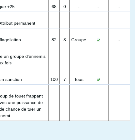
que +25
68
0
-
-
-
Attribut permanent
lagellation
82
3
Groupe
-
e un groupe d'ennemis
x fois
on sanction
100
7
Tous
-
oup de fouet frappant
avec une puissance de
de chance de tuer un
nnemi