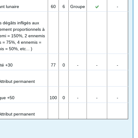
nt lunaire
60
6
Groupe
-
s dégâts infligés aux
ement proportionnels à
nemi = 150%, 2 ennemis
s = 75%, 4 ennemis =
s = 50%, etc... )
ité +30
77
0
-
-
-
Attribut permanent
que +50
100
0
-
-
-
Attribut permanent