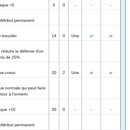
taque +5
5
0
-
-
-
Attribut permanent
e-bouclier
14
0
Une
 réduire la défense d'un
is de 25%
ve-coeur
20
2
Une
ue normale qui peut faire
tour à l'ennemi
aque +10
30
0
-
-
-
Attribut permanent