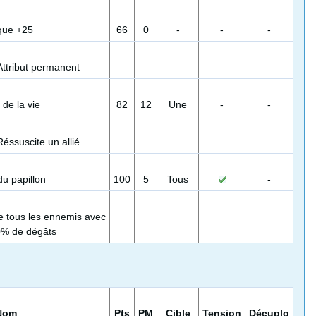
que +25
66
0
-
-
-
Attribut permanent
de la vie
82
12
Une
-
-
Réssuscite un allié
u papillon
100
5
Tous
-
 tous les ennemis avec
0% de dégâts
Nom
Pts
PM
Cible
Tension
Décuplo