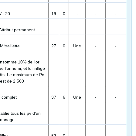
V +20
19
0
-
-
-
Attribut permanent
itraillette
27
0
Une
-
-
nsomme 10% de l'or
 l'ennemi, et lui infligé
gâts. Le maximum de Po
e est de 2 500
 complet
37
6
Une
-
-
blie tous les pv d'un
sonnage
illor
52
0
-
-
-