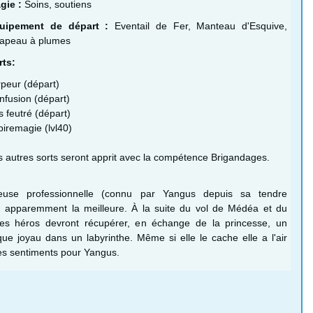
gie :
Soins, soutiens
uipement de départ :
Eventail de Fer, Manteau d'Esquive,
apeau à plumes
rts:
rpeur (départ)
nfusion (départ)
 feutré (départ)
piremagie (lvl40)
s autres sorts seront apprit avec la compétence Brigandages.
euse professionnelle (connu par Yangus depuis sa tendre
, apparemment la meilleure. À la suite du vol de Médéa et du
 les héros devront récupérer, en échange de la princesse, un
ue joyau dans un labyrinthe. Même si elle le cache elle a l'air
des sentiments pour Yangus.