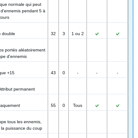
aque normale qui peut
 d'ennemis pendant 5 à
tours
 double
32
3
1 ou 2
ps portés aléatoirement
upe d'ennemis
que +15
43
0
-
-
-
Attribut permanent
claquement
55
0
Tous
ppe tous les ennemis,
 la puissance du coup