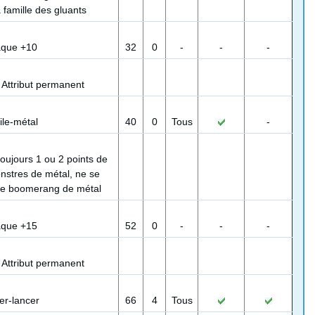
 famille des gluants
aque +10
32
0
-
-
-
:
Attribut permanent
ile-métal
40
0
Tous
-
toujours 1 ou 2 points de
nstres de métal, ne se
le boomerang de métal
aque +15
52
0
-
-
-
:
Attribut permanent
er-lancer
66
4
Tous