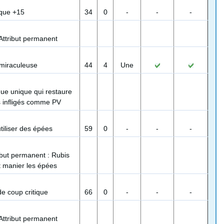
que +15
34
0
-
-
-
Attribut permanent
 miraculeuse
44
4
Une
que unique qui restaure
 infligés comme PV
utiliser des épées
59
0
-
-
-
ibut permanent : Rubis
t manier les épées
de coup critique
66
0
-
-
-
Attribut permanent