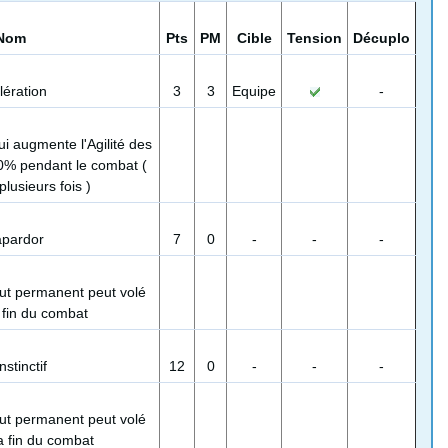
Nom
Pts
PM
Cible
Tension
Décuplo
lération
3
3
Equipe
-
ui augmente l'Agilité des
% pendant le combat (
lusieurs fois )
pardor
7
0
-
-
-
but permanent peut volé
a fin du combat
nstinctif
12
0
-
-
-
but permanent peut volé
la fin du combat