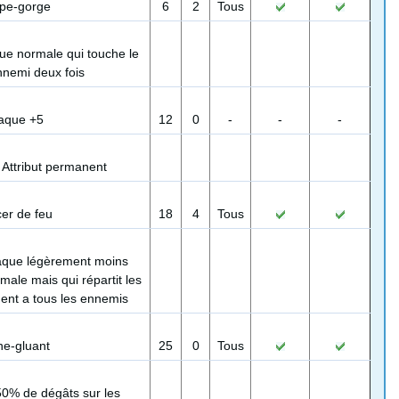
pe-gorge
6
2
Tous
ue normale qui touche le
nnemi deux fois
taque +5
12
0
-
-
-
Attribut permanent
er de feu
18
4
Tous
aque légèrement moins
male mais qui répartit les
ent a tous les ennemis
ne-gluant
25
0
Tous
0% de dégâts sur les