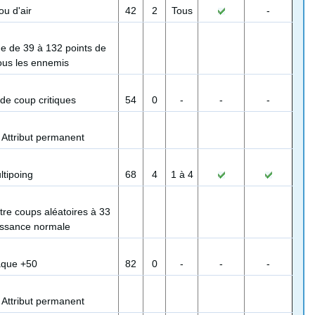
ou d'air
42
2
Tous
-
ge de 39 à 132 points de
ous les ennemis
 de coup critiques
54
0
-
-
-
:
Attribut permanent
ltipoing
68
4
1 à 4
re coups aléatoires à 33
issance normale
aque +50
82
0
-
-
-
:
Attribut permanent