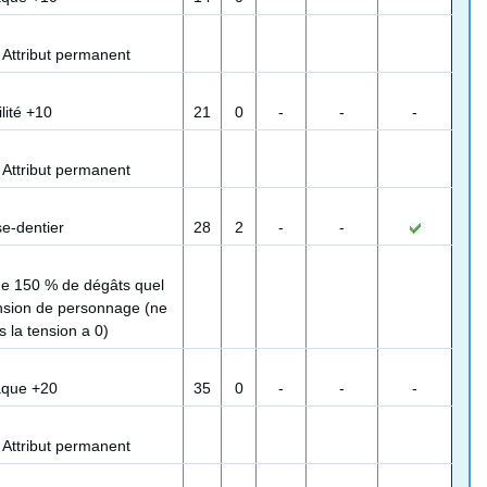
:
Attribut permanent
lité +10
21
0
-
-
-
:
Attribut permanent
e-dentier
28
2
-
-
ige 150 % de dégâts quel
tension de personnage (ne
 la tension a 0)
aque +20
35
0
-
-
-
:
Attribut permanent