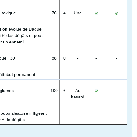
 toxique
76
4
Une
sion évolué de Dague
125% des dégâts et peut
er un ennemi
que +30
88
0
-
-
-
Attribut permanent
glames
100
6
Au
-
hasard
coups aléatoire infligeant
0% de dégâts
.