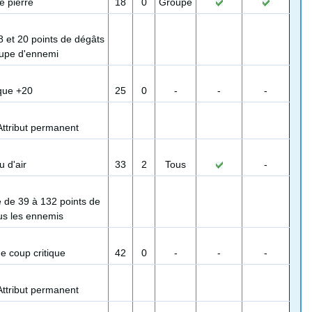
e pierre
18
0
Groupe
8 et 20 points de dégâts
oupe d'ennemi
que +20
25
0
-
-
-
Attribut permanent
u d'air
33
2
Tous
-
ge de 39 à 132 points de
us les ennemis
de coup critique
42
0
-
-
-
Attribut permanent