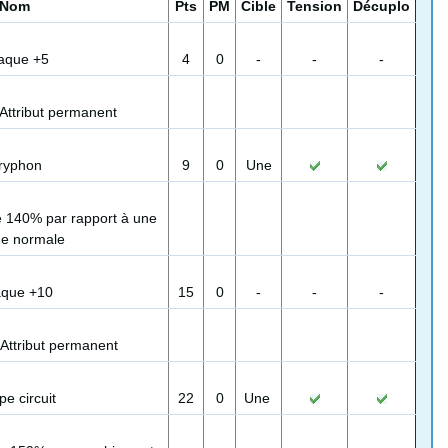
Nom
Pts
PM
Cible
Tension
Décuplo
taque +5
4
0
-
-
-
Attribut permanent
ryphon
9
0
Une
ge 140% par rapport à une
ue normale
aque +10
15
0
-
-
-
Attribut permanent
e circuit
22
0
Une