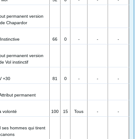
ibut permanent version
 de Chapardor
Instinctive
66
0
-
-
-
ibut permanent version
e Vol instinctif
V +30
81
0
-
-
-
Attribut permanent
 volonté
100
15
Tous
-
-
 ses hommes qui tirent
 canons