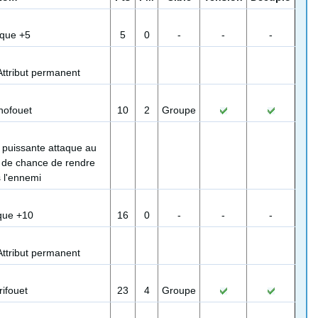
aque +5
5
0
-
-
-
Attribut permanent
nofouet
10
2
Groupe
puissante attaque au
 de chance de rendre
 l'ennemi
que +10
16
0
-
-
-
Attribut permanent
rifouet
23
4
Groupe