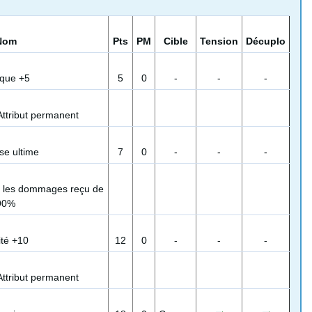
Nom
Pts
PM
Cible
Tension
Décuplo
aque +5
5
0
-
-
-
Attribut permanent
se ultime
7
0
-
-
-
t les dommages reçu de
90%
ité +10
12
0
-
-
-
Attribut permanent