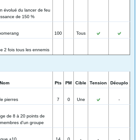
n évolué du lancer de feu
issance de 150 %
oomerang
100
Tous
e 2 fois tous les ennemis
Nom
Pts
PM
Cible
Tension
Décuplo
de pierres
7
0
Une
-
lige de 8 à 20 points de
 membres d'un groupe
aque +10
14
0
-
-
-