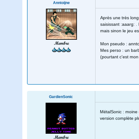
Anntoijne
Après une très long
saisissant :aaarg: .
mais sinon le jeu es
Membre
Mon pseudo : annto
Mes perso : un bar
(pourtant c'est mon
GardienSonic
MétalSonic : moine d
version complète pl
Membre