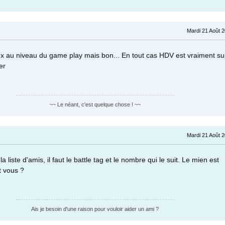
Mardi 21 Août 
ieux au niveau du game play mais bon... En tout cas HDV est vraiment s
er
~~ Le néant, c'est quelque chose ! ~~
Mardi 21 Août 
a liste d'amis, il faut le battle tag et le nombre qui le suit. Le mien est
t vous ?
Ais je besoin d'une raison pour vouloir aider un ami ?