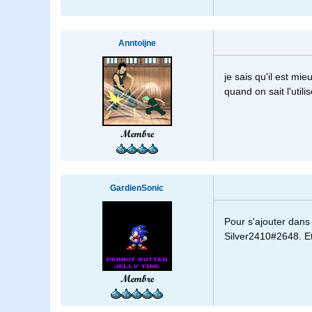
Anntoijne
je sais qu'il est m
quand on sait l'utilis
Membre
GardienSonic
Pour s'ajouter dans l
Silver2410#2648. E
Membre