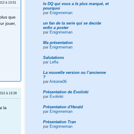
012 à 13:01
le DQ qui vous a le plus marqué, et
pourquoi
par
Enignmeman
 plus que
un fan de la serie qui se decide
ur jouer,
enfin a poster
par
Enignmeman
Ma présentation
par
Enignmeman
Salutations
par
Leffa
La nouvelle version ou l’ancienne
?
par
Antoine06
Présentation de Evolinki
2012 à 13:28
par
Evolinki
Présentation d'Herald
i la
par
Enignmeman
Présentation Tran
par
Enignmeman