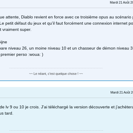
Mardi 21 Août 2
ue attente, Diablo revient en force avec ce troisième opus au scénario
 Le petit défaut du jeux et qu'il faut forcément une connexion internet po
t vraiment super.
ijne
bare niveau 26, un moine niveau 10 et un chasseur de démon niveau 3
 premier perso :woua: )
~~ Le néant, c'est quelque chose ! ~~
Mardi 21 Août 
e lv 9 ou 10 je crois. J'ai téléchargé la version découverte et j'achètera
us tard.