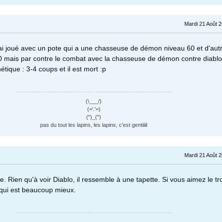
Mardi 21 Août 
y ai joué avec un pote qui a une chasseuse de démon niveau 60 et d'aut
0 mais par contre le combat avec la chasseuse de démon contre diablo
étique : 3-4 coups et il est mort :p
(\___/)
(='.'=)
(")_(")
pas du tout les lapins, les lapins, c'est gentiiiil
Mardi 21 Août 
e. Rien qu'à voir Diablo, il ressemble à une tapette. Si vous aimez le tro
, qui est beaucoup mieux.