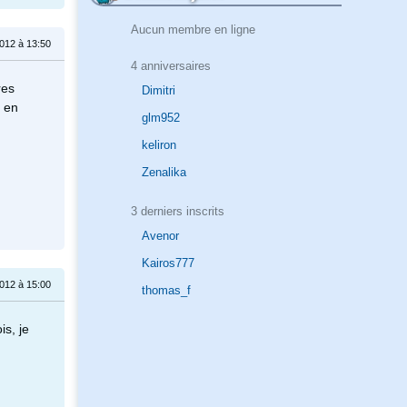
Aucun membre en ligne
2012 à 13:50
4 anniversaires
res
Dimitri
 en
glm952
keliron
Zenalika
3 derniers inscrits
Avenor
Kairos777
2012 à 15:00
thomas_f
is, je