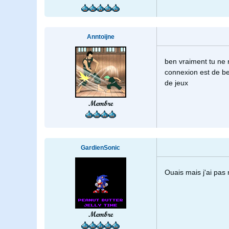
Anntoijne
ben vraiment tu ne r
connexion est de be
de jeux
Membre
GardienSonic
Ouais mais j'ai pas 
Membre