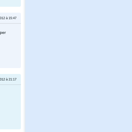
2012 à 15:47
uper
2012 à 21:17