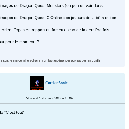
 images de Dragon Quest Monsters (on peu en voir dans
 images de Dragon Quest X Online des joueurs de la bêta qui on
uerriers Orgas en rapport au fameux scan de la dernière fois.
tout pour le moment :P
Je suis le mercenaire solitaire, combattant étranger aux parties en conflit
GardienSonic
Mercredi 15 Février 2012 à 18:04
le "C'est tout".