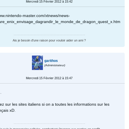
Mercredi 15 Février 2012 à 15:42
//www.nintendo-master.com/xtnews/news-
re_enix_envisage_dagrandir_le_monde_de_dragon_quest_x.htm
Ais je besoin d'une raison pour vouloir aider un ami ?
garithos
(Administrateur)
Mercredi 15 Février 2012 à 15:47
.
ez sur les sites italiens si on a toutes les informations sur les
çais xD.
Je suis le mercenaire solitaire, combattant étranger aux parties en conflit