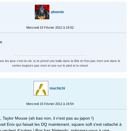
phoenix
Mercredi 15 Février 2012 à 19:52
ew
ns les jeux c'est la vie: tu te prend une balle dans la tête et t'est pas mort une dans le
ventre toujours pas mort et une sur le pied et tu meurt
machichi
Mercredi 15 Février 2012 à 19:54
 Taylor Mouse (ah bas non, il n'est pas au japon !)
avait Enix qui faisait les DQ maintenant, square soft s'est rattaché à
 en veulent d'autres ! Bon bas Nintendo, préparez-vous à une