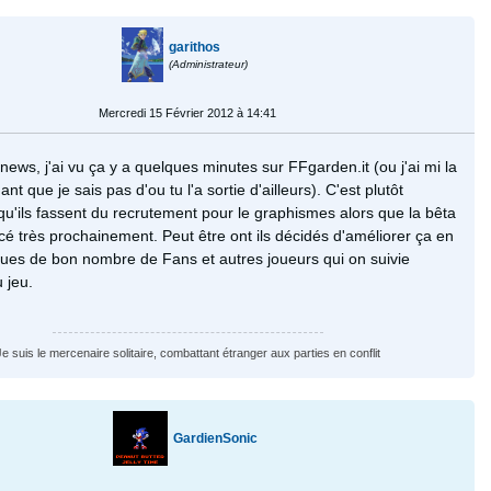
garithos
(Administrateur)
Mercredi 15 Février 2012 à 14:41
ews, j'ai vu ça y a quelques minutes sur FFgarden.it (ou j'ai mi la
nt que je sais pas d'ou tu l'a sortie d'ailleurs). C'est plutôt
qu'ils fassent du recrutement pour le graphismes alors que la bêta
 très prochainement. Peut être ont ils décidés d'améliorer ça en
iques de bon nombre de Fans et autres joueurs qui on suivie
u jeu.
Je suis le mercenaire solitaire, combattant étranger aux parties en conflit
GardienSonic