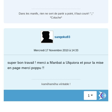
Dans les manifs, rien ne sert de partir a point, il faut courir! °;;°
*Coluche*
sangoku93
Mercredi 17 Novembre 2010 à 14:33
super bon travail ! merci a Manbat a Ulquiora et pour la mise
en page merci poppu !!
kaméhaméha véritable !
1