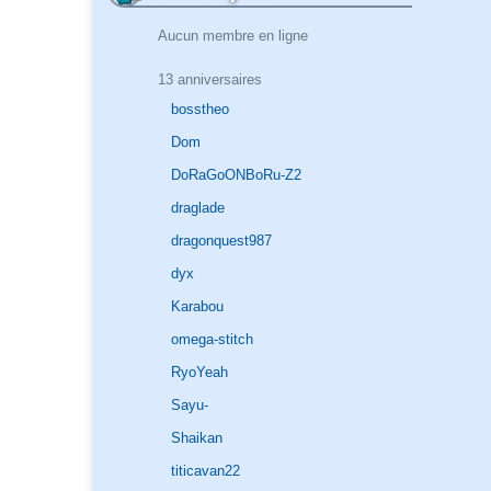
Aucun membre en ligne
13 anniversaires
bosstheo
Dom
DoRaGoONBoRu-Z2
draglade
dragonquest987
dyx
Karabou
omega-stitch
RyoYeah
Sayu-
Shaikan
titicavan22