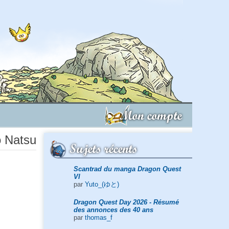
Mon compte
o Natsu
Sujets récents
Scantrad du manga Dragon Quest
VI
par
Yuto_(ゆと)
Dragon Quest Day 2026 - Résumé
des annonces des 40 ans
par
thomas_f