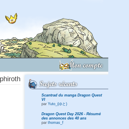
Mon compte
phiroth
Sujets récents
Scantrad du manga Dragon Quest
VI
par
Yuto_(ゆと)
Dragon Quest Day 2026 - Résumé
des annonces des 40 ans
par
thomas_f