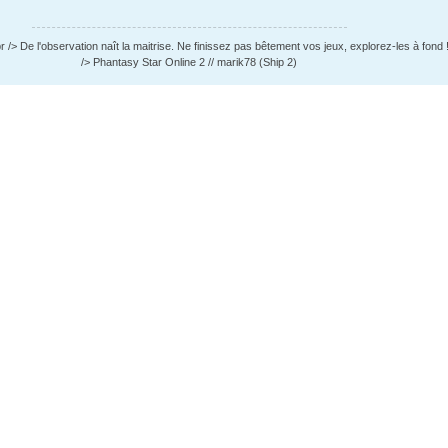
 /> De l'observation naît la maitrise. Ne finissez pas bêtement vos jeux, explorez-les à fond !
/> Phantasy Star Online 2 // marik78 (Ship 2)