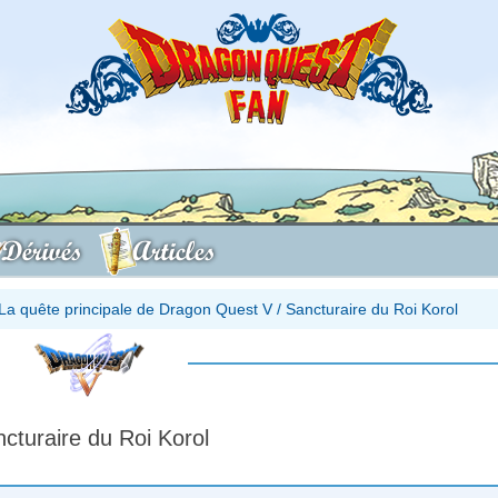
Dérivés
Articles
La quête principale de Dragon Quest V
/
Sancturaire du Roi Korol
cturaire du Roi Korol