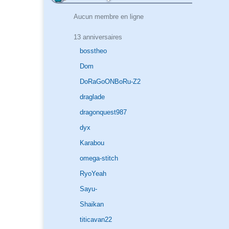
Aucun membre en ligne
13 anniversaires
bosstheo
Dom
DoRaGoONBoRu-Z2
draglade
dragonquest987
dyx
Karabou
omega-stitch
RyoYeah
Sayu-
Shaikan
titicavan22