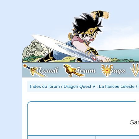
Accueil
Forum
Saga
Index du forum
/
Dragon Quest V : La fiancée céleste
/
San