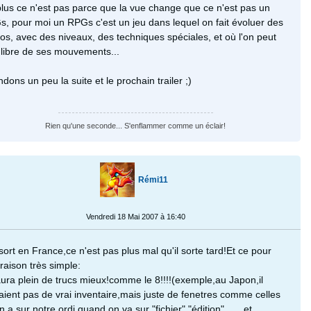
lus ce n'est pas parce que la vue change que ce n'est pas un
, pour moi un RPGs c'est un jeu dans lequel on fait évoluer des
os, avec des niveaux, des techniques spéciales, et où l'on peut
 libre de ses mouvements...
ndons un peu la suite et le prochain trailer ;)
Rien qu'une seconde... S'enflammer comme un éclair!
Rémi11
Vendredi 18 Mai 2007 à 16:40
l sort en France,ce n'est pas plus mal qu'il sorte tard!Et ce pour
raison très simple:
'aura plein de trucs mieux!comme le 8!!!!(exemple,au Japon,il
aient pas de vrai inventaire,mais juste de fenetres comme celles
n a sur notre ordi quand on va sur "fichier","édition".......et