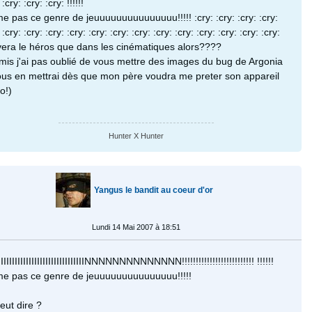
 :cry: :cry: :cry: !!!!!!
me pas ce genre de jeuuuuuuuuuuuuuuu!!!!! :cry: :cry: :cry: :cry:
 :cry: :cry: :cry: :cry: :cry: :cry: :cry: :cry: :cry: :cry: :cry: :cry: :cry:
era le héros que dans les cinématiques alors????
mis j'ai pas oublié de vous mettre des images du bug de Argonia
ous en mettrai dès que mon père voudra me preter son appareil
o!)
Hunter X Hunter
Yangus le bandit au coeur d'or
Lundi 14 Mai 2007 à 18:51
IIIIIIIIIIIIIIIIIIIIIIIIIIIIINNNNNNNNNNNNNN!!!!!!!!!!!!!!!!!!!!!!!!!! !!!!!!
me pas ce genre de jeuuuuuuuuuuuuuuu!!!!!
eut dire ?