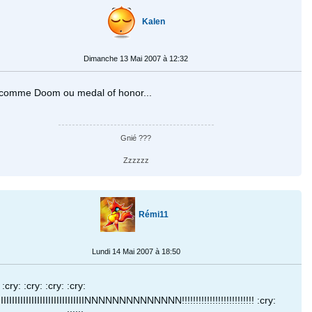
Kalen
Dimanche 13 Mai 2007 à 12:32
 comme Doom ou medal of honor...
Gnié ???
Zzzzzz
Rémi11
Lundi 14 Mai 2007 à 18:50
 :cry: :cry: :cry: :cry:
IIIIIIIIIIIIIIIIIIIIIIIIIIIIINNNNNNNNNNNNNN!!!!!!!!!!!!!!!!!!!!!!!!!! :cry: