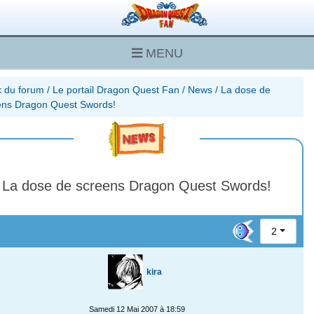
MENU
x du forum
/
Le portail Dragon Quest Fan
/
News
/
La dose de
ens Dragon Quest Swords!
La dose de screens Dragon Quest Swords!
2
kira
Samedi 12 Mai 2007 à 18:59