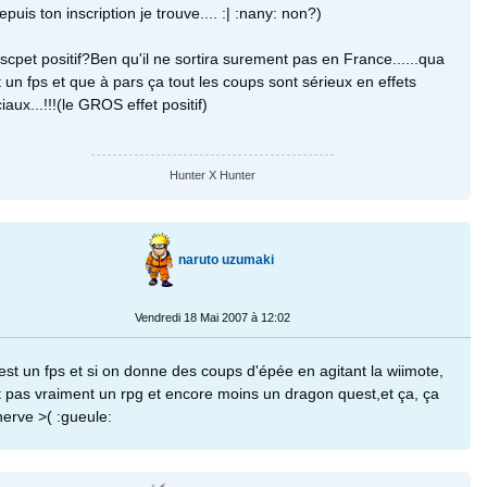
epuis ton inscription je trouve.... :| :nany: non?)
scpet positif?Ben qu'il ne sortira surement pas en France......qua
t un fps et que à pars ça tout les coups sont sérieux en effets
iaux...!!!(le GROS effet positif)
Hunter X Hunter
naruto uzumaki
Vendredi 18 Mai 2007 à 12:02
'est un fps et si on donne des coups d'épée en agitant la wiimote,
t pas vraiment un rpg et encore moins un dragon quest,et ça, ça
erve >( :gueule: