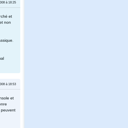
008 à 18:25
rché et
 et non
assique.
nal
008 à 18:53
nsole et
enre
s peuvent