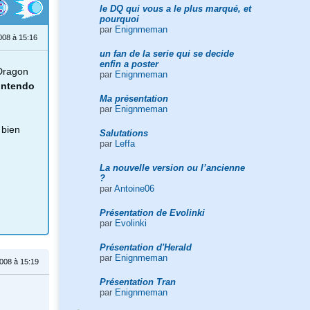
le DQ qui vous a le plus marqué, et
pourquoi
par
Enignmeman
008 à 15:16
un fan de la serie qui se decide
enfin a poster
 Dragon
par
Enignmeman
intendo
Ma présentation
par
Enignmeman
 bien
Salutations
par
Leffa
La nouvelle version ou l’ancienne
?
par
Antoine06
Présentation de Evolinki
par
Evolinki
Présentation d'Herald
par
Enignmeman
008 à 15:19
Présentation Tran
par
Enignmeman