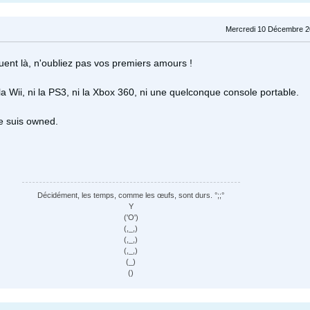
Mercredi 10 Décembre 2
quent là, n'oubliez pas vos premiers amours !
 la Wii, ni la PS3, ni la Xbox 360, ni une quelconque console portable.
je suis owned.
Décidément, les temps, comme les œufs, sont durs. °;;°
Y
('O')
(,_,)
(,_,)
(,_,)
(_)
()