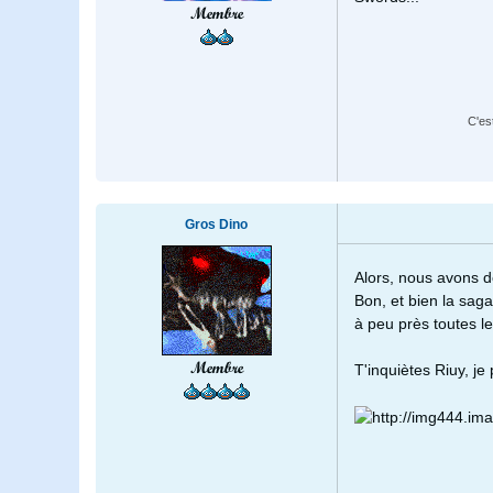
Membre
C'es
Gros Dino
Alors, nous avons 
Bon, et bien la sag
à peu près toutes l
Membre
T'inquiètes Riuy, j