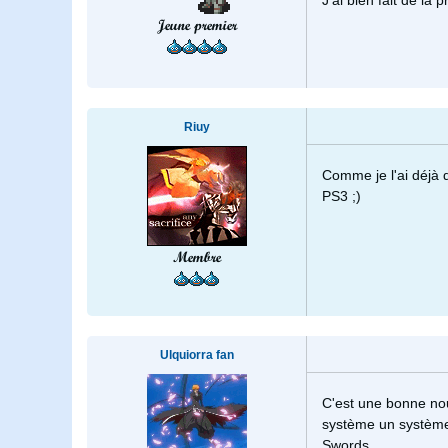
J'ai bien fait de la
Jeune premier
Riuy
Comme je l'ai déjà d
PS3 ;)
Membre
Ulquiorra fan
C'est une bonne nou
système un système
Swords...