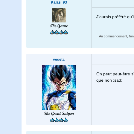
Kalas_93
J'aurais préféré qu'
The Game
Au commencement, l'uni
vegeta
On peut peut-être 
que non :sad:
The Great Saiyen