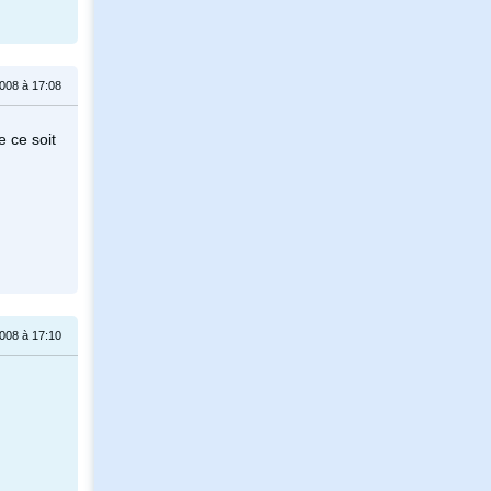
008 à 17:08
e ce soit
008 à 17:10