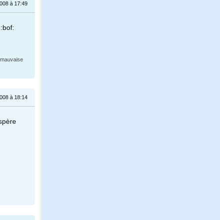
008 à 17:49
:bof:
 mauvaise
008 à 18:14
spère