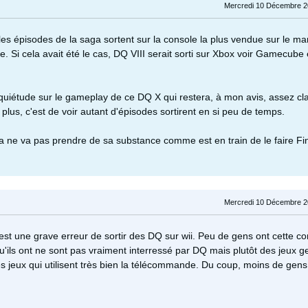
Mercredi 10 Décembre 2
s épisodes de la saga sortent sur la console la plus vendue sur le ma
e. Si cela avait été le cas, DQ VIII serait sorti sur Xbox voir Gamecube
inquiétude sur le gameplay de ce DQ X qui restera, à mon avis, assez cl
 plus, c'est de voir autant d'épisodes sortirent en si peu de temps.
a ne va pas prendre de sa substance comme est en train de le faire Fi
Mercredi 10 Décembre 2
est une grave erreur de sortir des DQ sur wii. Peu de gens ont cette co
u'ils ont ne sont pas vraiment interressé par DQ mais plutôt des jeux g
les jeux qui utilisent très bien la télécommande. Du coup, moins de gen