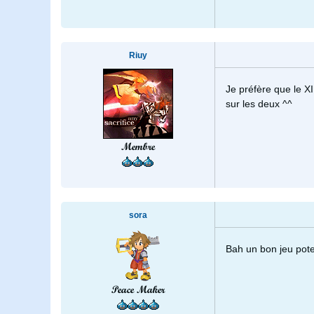
Riuy
Je préfère que le XI
sur les deux ^^
Membre
sora
Bah un bon jeu pote
Peace Maker