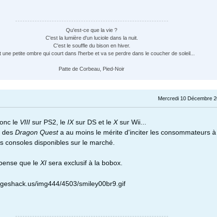
Qu'est-ce que la vie ?
C'est la lumière d'un luciole dans la nuit.
C'est le souffle du bison en hiver.
t une petite ombre qui court dans l'herbe et va se perdre dans le coucher de soleil...
Patte de Corbeau, Pied-Noir
Mercredi 10 Décembre 2
donc le
VIII
sur PS2, le
IX
sur DS et le
X
sur Wii...
a des
Dragon Quest
a au moins le mérite d'inciter les consommateurs à
es consoles disponibles sur le marché.
e pense que le
XI
sera exclusif à la bobox.