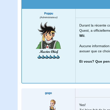
Poppu
(Administrateur)
Durant la récente c
Quest, a officielle
Wii
.
Aucune information 
avouer que ce choix
Master Chief
Et vous? Que pen
gogo
Yes!