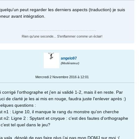
 quelqu'un peut regarder les derniers aspects (traduction) je suis
eneur avant intégration.
Rien qu'une seconde... S'enflammer comme un éclair!
angelo97
(Modérateur)
Mercredi 2 Novembre 2016 à 12:01
i corrigé l'orthographe et j'en ai validé 1-2, mais il en reste. Par
ci de clarté je les ai mis en rouge, faudra juste l'enlever après :)
elques questions :
st n1 : Ligne 10, il manque le rang du monstre qu'on cherche
st n2: Ligne 2 : Spytant et cnyque : c'est des fautes d'orthographe
c'est tel quel dans le jeu?
la vala, désolé de pas faire plus j'ai pas mon DQMJ sur moi :(