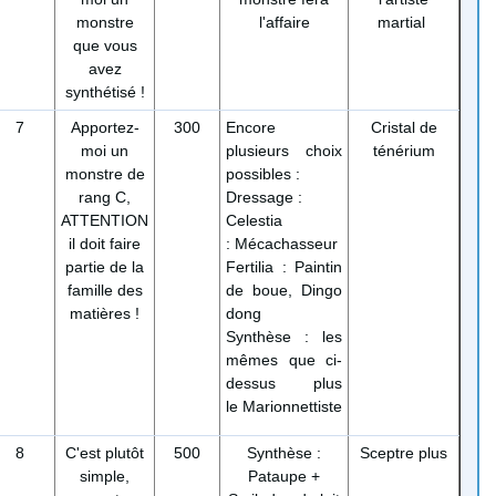
monstre
l'affaire
martial
que vous
avez
synthétisé !
7
Apportez-
300
Encore
Cristal de
moi un
plusieurs choix
ténérium
monstre de
possibles :
rang C,
Dressage :
ATTENTION
Celestia
il doit faire
:
Mécachasseur
partie de la
Fertilia : Paintin
famille des
de boue, Dingo
matières !
dong
Synthèse : les
mêmes que ci-
dessus plus
le
Marionnettiste
8
C'est plutôt
500
Synthèse :
Sceptre plus
simple,
Pataupe +