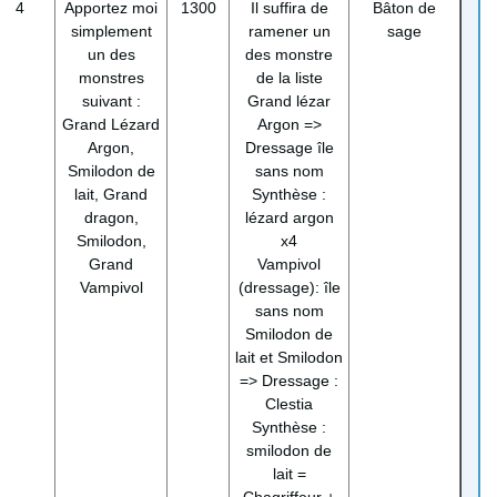
4
Apportez moi
1300
Il suffira de
Bâton de
simplement
ramener un
sage
un des
des monstre
monstres
de la liste
suivant :
Grand lézar
Grand Lézard
Argon =>
Argon,
Dressage île
Smilodon de
sans nom
lait, Grand
Synthèse :
dragon,
lézard argon
Smilodon,
x4
Grand
Vampivol
Vampivol
(dressage): île
sans nom
Smilodon de
lait et Smilodon
=> Dressage :
Clestia
Synthèse :
smilodon de
lait =