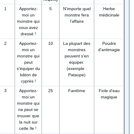
1
Apportez-
5
N'importe quel
Herbe
moi un
monstre fera
médicinale
monstre qui
l'affaire
vous avez
dressé !
2
Apportez-
10
La plupart des
Poudre
moi un
monstres
d'antimagie
monstre qui
peuvent s'en
peut
équiper.
s'équiper du
(exemple :
bâton de
Pataupe)
cyprès !
3
Apportez-
25
Fantôme
Fiole d'eau
moi un
magique
monstre qui
ne peut se
trouver que
la nuit sur
cette île !