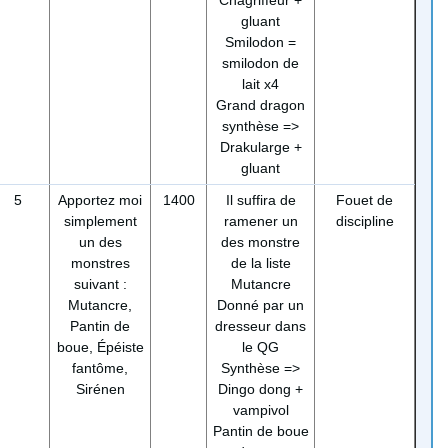
Chagriffeur +
gluant
Smilodon =
smilodon de
lait x4
Grand dragon
synthèse =>
Drakularge +
gluant
5
Apportez moi
1400
Il suffira de
Fouet de
simplement
ramener un
discipline
un des
des monstre
monstres
de la liste
suivant :
Mutancre
Mutancre,
Donné par un
Pantin de
dresseur dans
boue, Épéiste
le QG
fantôme,
Synthèse =>
Sirénen
Dingo dong +
vampivol
Pantin de boue