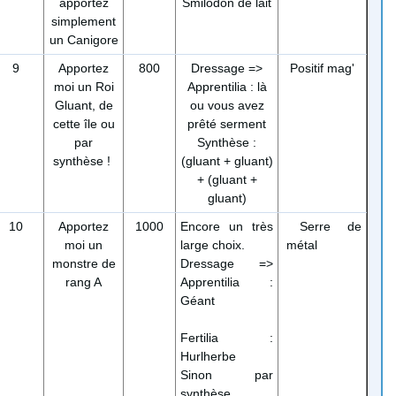
apportez
Smilodon de lait
simplement
un Canigore
9
Apportez
800
Dressage =>
Positif mag'
moi un Roi
Apprentilia : là
Gluant, de
ou vous avez
cette île ou
prêté serment
par
Synthèse :
synthèse !
(gluant + gluant)
+ (gluant +
gluant)
10
Apportez
1000
Encore un très
Serre de
moi un
large choix.
métal
monstre de
Dressage =>
rang A
Apprentilia :
Géant
Fertilia :
Hurlherbe
Sinon par
synthèse