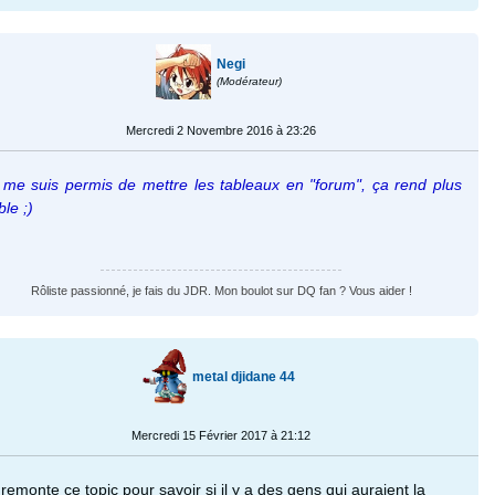
Negi
(Modérateur)
Mercredi 2 Novembre 2016 à 23:26
 me suis permis de mettre les tableaux en "forum", ça rend plus
ible ;)
Rôliste passionné, je fais du JDR. Mon boulot sur DQ fan ? Vous aider !
metal djidane 44
Mercredi 15 Février 2017 à 21:12
 remonte ce topic pour savoir si il y a des gens qui auraient la