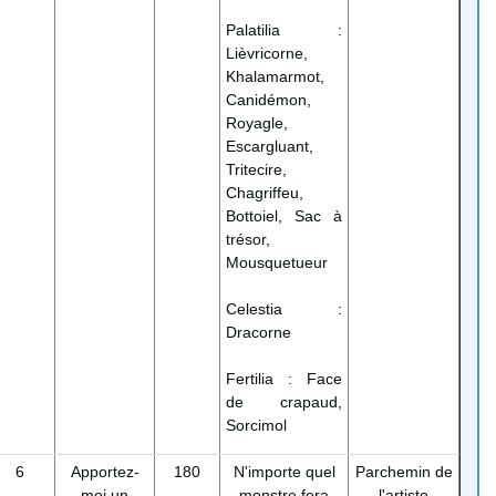
Palatilia :
Lièvricorne,
Khalamarmot,
Canidémon,
Royagle,
Escargluant,
Tritecire,
Chagriffeu,
Bottoiel, Sac à
trésor,
Mousquetueur
Celestia :
Dracorne
Fertilia : Face
de crapaud,
Sorcimol
6
Apportez-
180
N'importe quel
Parchemin de
moi un
monstre fera
l'artiste