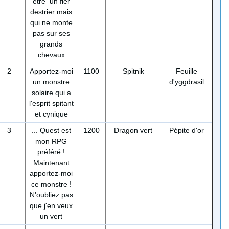
être un fier
destrier mais
qui ne monte
pas sur ses
grands
chevaux
2
Apportez-moi
1100
Spitnik
Feuille
un monstre
d'yggdrasil
solaire qui a
l'esprit spitant
et cynique
3
... Quest est
1200
Dragon vert
Pépite d'or
mon RPG
préféré !
Maintenant
apportez-moi
ce monstre !
N'oubliez pas
que j'en veux
un vert