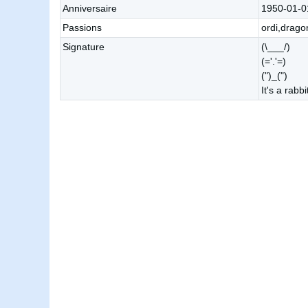
Anniversaire
1950-01-0
Passions
ordi,drago
Signature
(\___/)
(='.'=)
(")_(")
It's a rabb