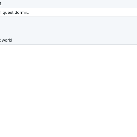
1
n quest,dormir...
it world