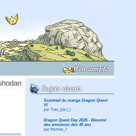
Mon compte
vshodan
Sujets récents
Scantrad du manga Dragon Quest
VI
par
Yuto_(ゆと)
Dragon Quest Day 2026 - Résumé
des annonces des 40 ans
par
thomas_f