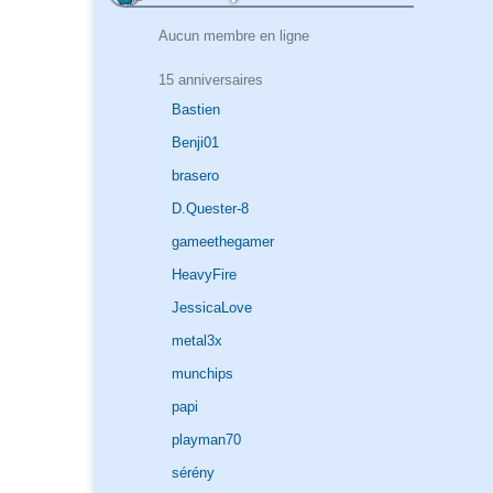
Aucun membre en ligne
15 anniversaires
Bastien
Benji01
brasero
D.Quester-8
gameethegamer
HeavyFire
JessicaLove
metal3x
munchips
papi
playman70
sérény