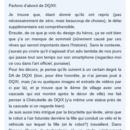
Parlons d'abord de DQXII:
Je trouve que, étant donné qu'ils ont repris (pas
nécessairement de zéro, mais beaucoup de choses), le délai
supplémentaire est compréhensible.
Ensuite, de ce que je vois du design du héros, ça se voit bien
que y'a un manque de sommeil (sûrement causé par ces
rêves qui seront importants dans l'histoire). Sans le contexte,
j'aurais pu croire qu'il s'agissait d'un ado lambda de nos jours
qui passe tout son temps sur son smartphone (regardez-moi
ce cou dans l'art officiel, punaise).
Pour les décors, je pense qu'ils suivent à un certain degré la
DA de DQXI (bon, pour être honnête, je n'ai jamais joué à
DQXI, mais j'ai vu quelques images et extraits de vidéos par
ci par là), et je trouve que le 4ème (le village avec une
cascade qui est montré après le décor de ville) me fait
penser à Chérubelle de DQIX (y'a même une statue près de
la cascade si on regarde bien).
Je suis aussi très intrigué par la bicyclette qui lévite, ainsi que
le robot a l'air futuriste derrière la fille qui conduit ce vélo et le
véhicule sur lequel la fille (et le robot?) travaillent. Dans