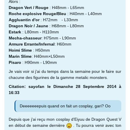
Alors :
Dragon Vert / Rouge
: H48mm - L65mm
Roche explosive Rouge/Bleu
: H40mm - L40mm
Aggluantin d'or
: H72mm - L33mm
Dragon Noir / Jaune
: H68mm - L80mm
Estark
: L80mm - H110mm
Mecha-chasseur
: H75mm - L90mm
Armure Errante/Infernal
: H60mm
Hoimi Slime
: H50mm
Marin Slime
: H40mm×L50mm
Pisaro
: H90mm - L90mm
Je vais voir si j'ai du temps dans la semaine pour le faire sur
chacune des figurines de la gamme metalic monsters.
Citation: sayofan le Dimanche 28 Septembre 2014 à
16:33
Deeeeeeepuis quand on fait un cosplay, gari? Oo
Depuis que j'ai reçu mon cosplay d'Eiyuu de Dragon Quest V
en début de semaine dernière
. Tu pourra venir avec ton