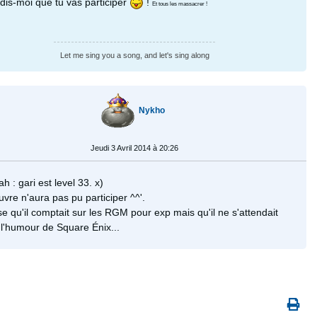
 dis-moi que tu vas participer
!
Et tous les massacrer !
Let me sing you a song, and let's sing along
Nykho
Jeudi 3 Avril 2014 à 20:26
 : gari est level 33. x)
vre n'aura pas pu participer ^^'.
e qu'il comptait sur les RGM pour exp mais qu'il ne s'attendait
 l'humour de Square Énix...